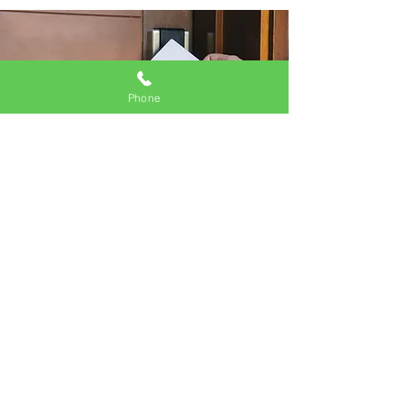
Phone
藤岡第一ホテルでは、女性おひとり様で
も安心してご宿泊いただけるレディース
フロアをご用意しています。
レディースフロアには、センサー式ロッ
クシステムを採用しており、ルームキー
のセンサータグを各階のセンサー（受け
側）にかざした方のみが入室可能です。
一般の方（男性）の立ち入りは制限され
ており、セキュリティ面にも配慮してい
ます。